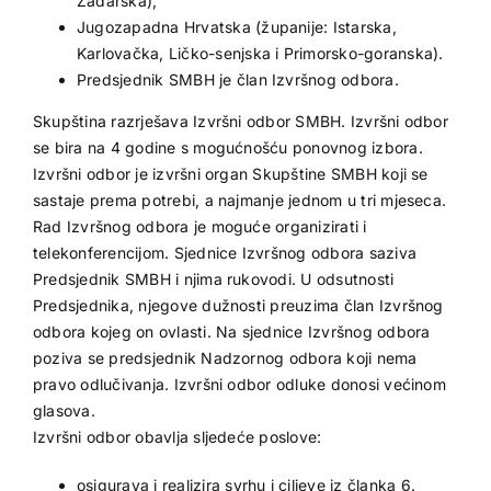
Zadarska),
Jugozapadna Hrvatska (županije: Istarska,
Karlovačka, Ličko-senjska i Primorsko-goranska).
Predsjednik SMBH je član Izvršnog odbora.
Skupština razrješava Izvršni odbor SMBH. Izvršni odbor
se bira na 4 godine s mogućnošću ponovnog izbora.
Izvršni odbor je izvršni organ Skupštine SMBH koji se
sastaje prema potrebi, a najmanje jednom u tri mjeseca.
Rad Izvršnog odbora je moguće organizirati i
telekonferencijom. Sjednice Izvršnog odbora saziva
Predsjednik SMBH i njima rukovodi. U odsutnosti
Predsjednika, njegove dužnosti preuzima član Izvršnog
odbora kojeg on ovlasti. Na sjednice Izvršnog odbora
poziva se predsjednik Nadzornog odbora koji nema
pravo odlučivanja. Izvršni odbor odluke donosi većinom
glasova.
Izvršni odbor obavlja sljedeće poslove:
osigurava i realizira svrhu i ciljeve iz članka 6.