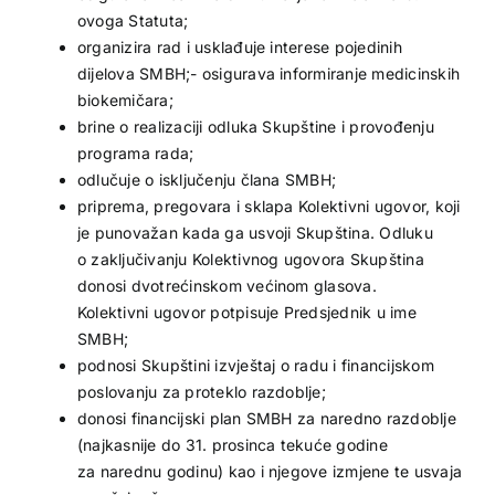
ovoga Statuta;
organizira rad i usklađuje interese pojedinih
dijelova SMBH;- osigurava informiranje medicinskih
biokemičara;
brine o realizaciji odluka Skupštine i provođenju
programa rada;
odlučuje o isključenju člana SMBH;
priprema, pregovara i sklapa Kolektivni ugovor, koji
je punovažan kada ga usvoji Skupština. Odluku
o zaključivanju Kolektivnog ugovora Skupština
donosi dvotrećinskom većinom glasova.
Kolektivni ugovor potpisuje Predsjednik u ime
SMBH;
podnosi Skupštini izvještaj o radu i financijskom
poslovanju za proteklo razdoblje;
donosi financijski plan SMBH za naredno razdoblje
(najkasnije do 31. prosinca tekuće godine
za narednu godinu) kao i njegove izmjene te usvaja