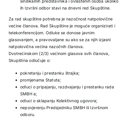
sindikalnih predstavnika i ovlaštenih osoba ukoliko
ih Izvršni odbor stavi na dnevni red Skupštine.
Za rad skupštine potrebna je nazočnost natpolovične
većine članova. Rad Skupštine je moguće organizirati i
telekonferencijom. Odluke se donose javnim
glasovanjem, a pravovaljane su ako se za njih izjasni
natpolovična većina nazočnih članova.
Dvotrećinskom (2/3) većinom glasova svih članova,
Skupština odlučuje o:
pokretanju i prestanku štrajka;
promjenama Statuta;
odluci o pripajanju, razdvajanju i prestanku rada
SMBH a;
odluci o sklapanju Kolektivnog ugovora;
nepovjerenju Predsjedniku SMBH ili Izvršnom
odboru.