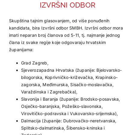
IZVRŠNI ODBOR
Skupština tajnim glasovanjem, od više ponuđenih
kandidata, bira Izvršni odbor SMBH. Izvršni odbor mora
imati neparan broj članova od 5-11, tj. najmanje jednog
člana iz svake regije koje odgovaraju hrvatskim
županijama:
Grad Zagreb,
Sjeverozapadna Hrvatska (županije: Bjelovarsko-
bilogorska, Koprivničko-križevačka, Krapinsko-
zagorska, Međimurska, Sisačko-moslavačka,
Varaždinska i Zagrebačka),
Slavonija i Baranja (županije: Brodsko-posavska,
Osječko-baranjska, Požeško-slavonska,
Virovitičko-podravska i Vukovarsko-srijemska),
Dalmacija (županije: Dubrovačko-neretvanska,
Splitsko-dalmatinska, Šibensko-kninska i