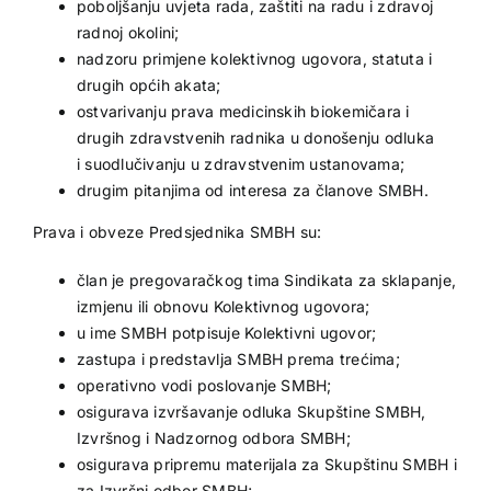
poboljšanju uvjeta rada, zaštiti na radu i zdravoj
radnoj okolini;
nadzoru primjene kolektivnog ugovora, statuta i
drugih općih akata;
ostvarivanju prava medicinskih biokemičara i
drugih zdravstvenih radnika u donošenju odluka
i suodlučivanju u zdravstvenim ustanovama;
drugim pitanjima od interesa za članove SMBH.
Prava i obveze Predsjednika SMBH su:
član je pregovaračkog tima Sindikata za sklapanje,
izmjenu ili obnovu Kolektivnog ugovora;
u ime SMBH potpisuje Kolektivni ugovor;
zastupa i predstavlja SMBH prema trećima;
operativno vodi poslovanje SMBH;
osigurava izvršavanje odluka Skupštine SMBH,
Izvršnog i Nadzornog odbora SMBH;
osigurava pripremu materijala za Skupštinu SMBH i
za Izvršni odbor SMBH;