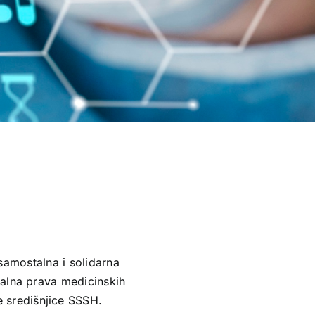
samostalna i solidarna
ijalna prava medicinskih
e središnjice
SSSH
.