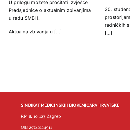
U prilogu možete pročitati izvješće
30. studeno
Predsjednice o aktualnim zbivanjima
prostorija
u radu SMBH.
radničkih 
Aktualna zbivanja u […]
[…]
SINDIKAT MEDICINSKIH BIOKEMIČARA HRVATSKE
P.P. 8, 10 123 Zagreb
OIB 29742124511